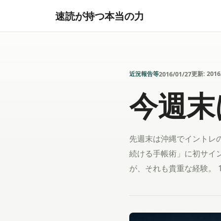
速読が持つ本当の力
近況報告等
更新:
2016
2016/01/27
今週末
先週末は沖縄でイントレ
続ける手帳術」に初サイ
が、それも貴重な経験。 