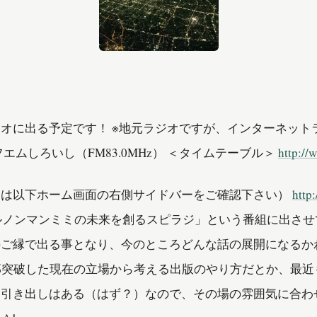
オに出る予定です！ ※地元ラジオですが、インターネット
しろいし（FM83.0MHz） ＜タイムテーブル＞
http:/
オは以下ホーム画面の右側サイドバーをご確認下さい）
http
の「ルノンマンミミの未来を創るスピラジ」という番組に
のご縁で出る事となり、今のところどんな話の展開になるか
部突破した現在の立場から考える出版のやり方だとか、最近
に引き出しはある（はず？）なので、その場の雰囲気に合わ