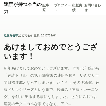
速読が持つ本当の
記事一
プロフィー
出版実
お問い合わ
力
覧
ル
績
せ
近況報告等
更新:
2017/01/01
2017/01/01
あけましておめでとうござ
います！
新年あけましておめでとうございます。 昨年は年始から
「速読ドリル」の10万部突破の連絡を頂き、いきなり年
間目標達成となってしまいました＾＾； その後急遽、速
読ドリルシリーズという事で、続編の「速読トレーニン
グ」を4月に出版する事になりました。 さらに7月には、
速読のテクニカルな事ではなく、アウ...