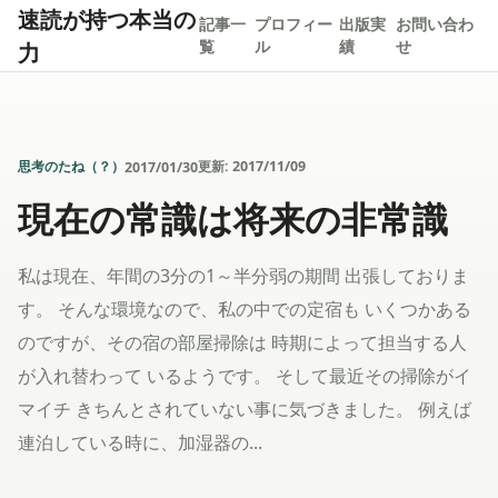
速読が持つ本当の
記事一
プロフィー
出版実
お問い合わ
力
覧
ル
績
せ
思考のたね（？）
更新:
2017/11/09
2017/01/30
現在の常識は将来の非常識
私は現在、年間の3分の1～半分弱の期間 出張しておりま
す。 そんな環境なので、私の中での定宿も いくつかある
のですが、その宿の部屋掃除は 時期によって担当する人
が入れ替わって いるようです。 そして最近その掃除がイ
マイチ きちんとされていない事に気づきました。 例えば
連泊している時に、加湿器の...